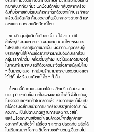
ทางกลับมาท่องเที่ยว พักผ่อนอีกครั้ง กลุ่มตลาดเครื่อง
ดื่มที่มีโอกาสเติบโตแบบก้าวกระโดดต้องยกให้กับธุรกิจและ
เครื่องดื่มอัดแก๊ส ทั้งยอดขายที่สูงขึ้นจากชาวต่างชาติ และ
การพยายามออกผลิตภัณฑ์ใหม่
   ขณะที่กลุ่มผู้ผลิตน้ำอัดลม น้ำผลไม้ ชา-กาแฟ
สำเร็จรูป ต้องพยายามพัฒนาผลิตภัณฑ์ใหม่หรือการ
โฆษณาในเชิงรักสุขภาพมากขึ้น เนื่องจากพฤติกรรมผู้
บริโภคยุคนี้ใส่ใจกับเรื่องดังกล่าวมาเป็นอันดับแรกส่วน
กลุ่มธุรกิจน้ำดื่ม เครื่องดื่มชูกำลัง แนวโน้มตลาดยังคงอยู่
ในเกณฑ์เหมาะสม แต่ก็ต้องคอยระวังเรื่องการมีคู่แข่งใหม่ 
ๆ ขึ้นมาอยู่เสมอ หากยังคงรักษามาตรฐานของตนเองเอา
ไว้ได้ก็ไม่ใช่เรื่องน่ากังวลใจใด ๆ ทั้งสิ้น
   ทั้งหมดนี้คือภาพรวมแนวโน้มธุรกิจเครื่องดื่มประเภท
ต่าง ๆ ที่อาจเกิดขึ้นภายในระยะเวลาอันใกล้นี้ ซึ่งใครที่อยู่
ในแวดวงนอกจากศึกษาตลาดแล้ว เรื่องการผลิตก็เป็นสิ่ง
ที่ไม่ควรมองข้ามอย่างการมี “เครื่องบรรจุเครื่องดื่ม” ที่มี
คุณภาพ เป็นไปตามมาตรฐานการผลิต จะช่วยให้
ผลลัพธ์ออกมาน่าพึงพอใจ สินค้าตอบโจทย์ลูกค้าและ
อยากกลับมาซื้อซ้ำใหม่เรื่อย ๆ สะอาด ปลอดภัย ผลิตได้
ในปริมาณมาก โอกาสเติบโตทางธุรกิจย่อมสูงขึ้นตามไป