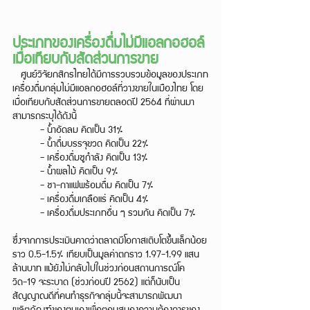
ประเภทของเครื่องดื่มไม่มีแอลกอฮอล์
เมื่อเทียบกับสัดส่วนการขาย
   ศูนย์วิจัยกสิกรไทยได้มีการรวบรวมข้อมูลของประเภท
เครื่องดื่มกลุ่มไม่มีแอลกอฮอล์ที่วางขายในเมืองไทย โดย
เมื่อเทียบกับสัดส่วนการขายตลอดปี 2564 ที่ผ่านมา 
สามารถระบุได้ดังนี้
	- น้ำอัดลม คิดเป็น 31%
	- น้ำดื่มบรรจุขวด คิดเป็น 22%
	- เครื่องดื่มชูกำลัง คิดเป็น 13%
	- น้ำผลไม้ คิดเป็น 9%
	- ชา-กาแฟพร้อมดื่ม คิดเป็น 7%
	- เครื่องดื่มเกลือแร่ คิดเป็น 4%
	- เครื่องดื่มประเภทอื่น ๆ รวมกัน คิดเป็น 7%
ซึ่งจากการประเมินคาดว่าตลาดมีโอกาสเติบโตขึ้นเล็กน้อย
ราว 0.5-1.5% เทียบเป็นมูลค่าตกราว 1.97-1.99 แสน
ล้านบาท แม้ยังไม่กลับไปในช่วงก่อนสถานการณ์โค
วิด-19 จะระบาด (ช่วงก่อนปี 2562) แต่ก็นับเป็น
สัญญาณดีที่คนทำธุรกิจกลุ่มนี้จะสามารถพัฒนา
ผลิตภัณฑ์ของตนเองเพื่อตอบสนองความต้องการของ