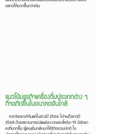
ตลาดให้มากขึ้นกว่าเดิม
แนวโน้มธุรกิจเครื่องดื่มประเภทต่าง ๆ 
ที่จะเกิดขึ้นในอนาคตอันใกล้
   หากวิเคราะห์กันแค่ในช่วงปี 2566 ไปจนถึงราวปี 
2568 ด้วยสถานการณ์แพร่ระบาดของโควิด-19 มีอัตรา
คงที่มากขึ้น ผู้คนเริ่มกลับมาใช้ชีวิตตามปกติ ใน
ประเทศไทยของเราเองนักท่องเที่ยวต่างชาติเริ่มทยอยเดิน