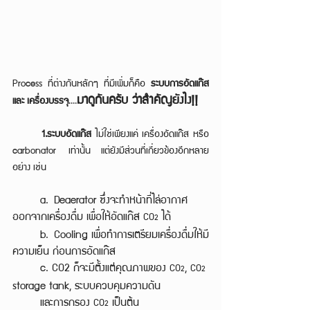
Process ที่ต่างกันหลักๆ ที่มีเพิ่มก็คือ 
ระบบการอัดแก๊ส 
มาดูกันครับ ว่าสำคัญยังไง!!
และ เครื่องบรรจุ
....
1.ระบบอัดแก๊ส
 ไม่ใช่เพียงแค่ เครื่องอัดแก๊ส หรือ 
carbonator เท่านั้น แต่ยังมีส่วนที่เกี่ยวข้องอีกหลาย
อย่าง เช่น
	a. Deaerator ซึ่งจะทำหน้าที่ไล่อากาศ 
ออกจากเครื่องดื่ม เพื่อให้อัดแก๊ส 
 ได้
CO
2
	b. Cooling เพื่อทำการเตรียมเครื่องดื่มให้มี
ความเย็น ก่อนการอัดแก๊ส
	c. CO2 ก็จะมีตั้งแต่คุณภาพของ 
, 
CO
CO
2
2
storage tank, ระบบควบคุมความดัน 
	และการกรอง 
 เป็นต้น
CO
2