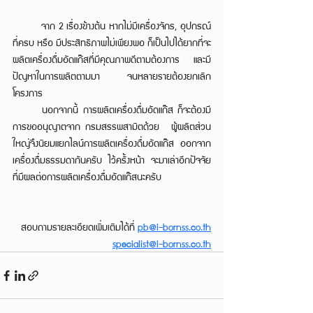
	จาก 2 เรื่องข้างต้น หากไม่มีเครื่องจักร, อุปกรณ์ 
ที่ครบ หรือ มีประสิทธิภาพไม่เพียงพอ ก็เป็นไปได้ยากที่จะ
ผลิตเครื่องดื่มอัดแก๊สที่มีคุณภาพดีตามต้องการ และมี
ปัญหาในการผลิตตามมา จนหลายรายต้องยกเลิก
โครงการ
	นอกจากนี้ การผลิตเครื่องดื่มอัดแก๊ส ก็จะต้องมี
การขออนุญาตจาก กรมสรรพสามิตด้วย  ผู้ผลิตส่วน
ใหญ่จึงนิยมแยกไลน์การผลิตเครื่องดื่มอัดแก๊ส ออกจาก
เครื่องดื่มธรรมดากันครับ ไว้ครั้งหน้า จะมาเล่าอีกปัจจัย 
ที่มีผลต่อการผลิตเครื่องดื่มอัดแก๊สนะครับ
สอบถามรายละเอียดเพิ่มเติมได้ที่ 
pb@i-bornss.co.th
specialist@i-bornss.co.th