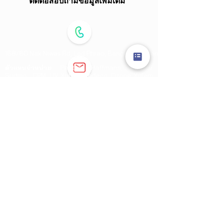
ติดต่อสอบถามข้อมูลเพิ่มเติม
168/60 Nak Niwas Rd,
Lad Phrao,
Bangkok,Thailand 10230
ตัวแทนจำหน่าย
Pentair Haffmans, Pentair
Südmo, CPM, UV Xylem Wedeco, Ozone Xylem
Wedeco, Cobetter filtration, KPA Pump,
FlavorActiV
Direct Line Sales Team :
081-872-4485
064-445-1924
064-446-1442
095-949-2244