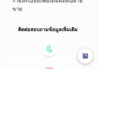
รายละเอียดเพิ่มเติมติดต่อฝ่าย
ขาย
ติดต่อสอบถามข้อมูลเพิ่มเติม
168/60 Nak Niwas Rd,
Lad Phrao,
Bangkok,Thailand 10230
ตัวแทนจำหน่าย
Pentair Haffmans, Pentair
Südmo, CPM, UV Xylem Wedeco, Ozone Xylem
Wedeco, Cobetter filtration, KPA Pump,
FlavorActiV
Direct Line Sales Team :
081-872-4485
064-445-1924