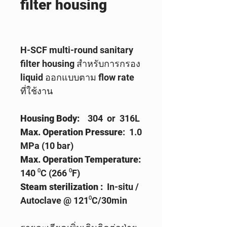
filter housing
H-SCF multi-round sanitary
filter housing สำหรับการกรอง
liquid ออกแบบตาม flow rate
ที่ใช้งาน
Housing Body:
304 or 316L
Max. Operation Pressure
: 1.0
MPa (10 bar)
Max. Operation Temperature:
140 ⁰C (266 ⁰F)
Steam sterilization :
In-situ /
Autoclave @ 121⁰C/30min