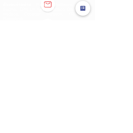
ตัวแทนจำหน่าย
Pentair Haffmans, Pentair
Südmo, CPM, UV Xylem Wedeco, Ozone Xylem
Wedeco, Cobetter filtration, KPA Pump,
FlavorActiV
Direct Line Sales Team :
081-872-4485
064-445-1924
064-446-1442
095-949-2244
Follow Us